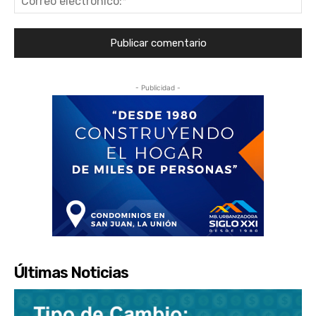
ele
- Publicidad -
Últimas Noticias