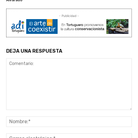
- Publicidad -
DEJA UNA RESPUESTA
Comentario:
No
Co