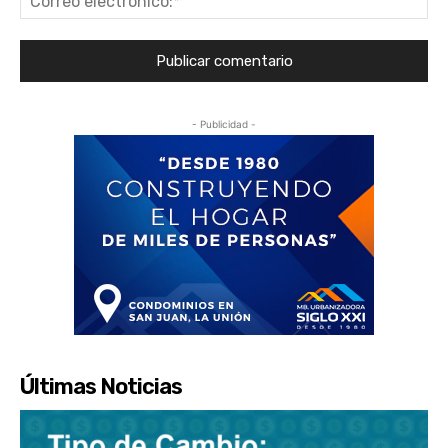
ele
- Publicidad -
Últimas Noticias