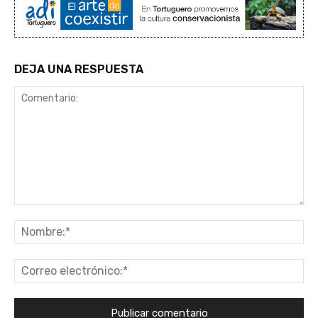
DEJA UNA RESPUESTA
Comentario:
No
Co
ele