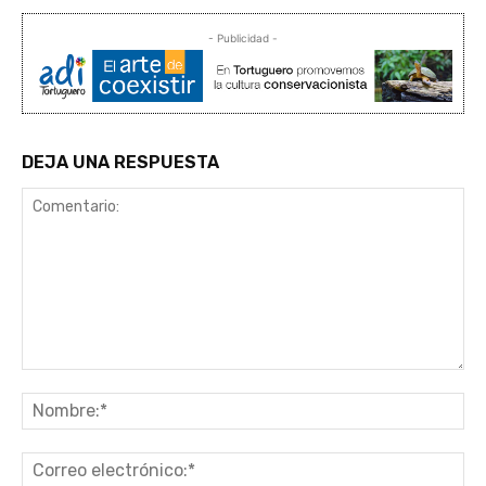
- Publicidad -
DEJA UNA RESPUESTA
Comentario:
No
Co
ele