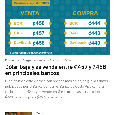
Economía
Jorge Hernandez
-
7 agosto, 2026
Dólar baja y se vende entre ₡457 y ₡458
en principales bancos
El dólar inicia este viernes con precios más bajos; según los datos
publicados por el Banco Central, el Banco de Costa Rica compra
cada dólar en ₡444 y lo vende en ₡458; mientras el BAC ofrece
₡443 para compra y ₡457 para venta.
Turismo