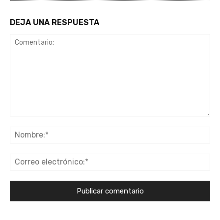
DEJA UNA RESPUESTA
Comentario:
No
Co
ele