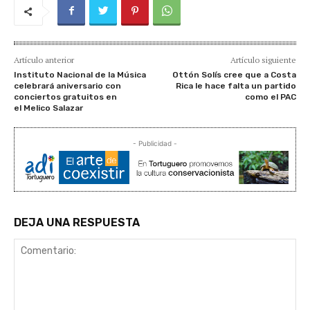
Artículo anterior
Artículo siguiente
Instituto Nacional de la Música
Ottón Solís cree que a Costa
celebrará aniversario con
Rica le hace falta un partido
conciertos gratuitos en
como el PAC
el Melico Salazar
- Publicidad -
DEJA UNA RESPUESTA