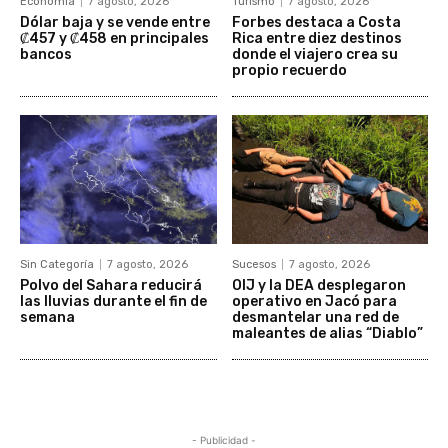
Economía
7 agosto, 2026
Turismo
7 agosto, 2026
Dólar baja y se vende entre
Forbes destaca a Costa
₡457 y ₡458 en principales
Rica entre diez destinos
bancos
donde el viajero crea su
propio recuerdo
Sin Categoría
7 agosto, 2026
Sucesos
7 agosto, 2026
Polvo del Sahara reducirá
OIJ y la DEA desplegaron
las lluvias durante el fin de
operativo en Jacó para
semana
desmantelar una red de
maleantes de alias “Diablo”
- Publicidad -