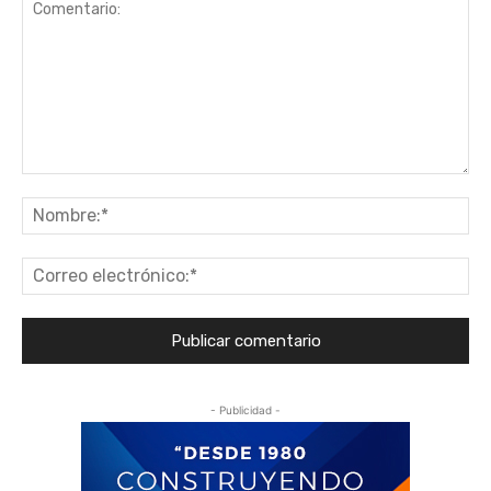
Comentario:
No
Co
ele
- Publicidad -