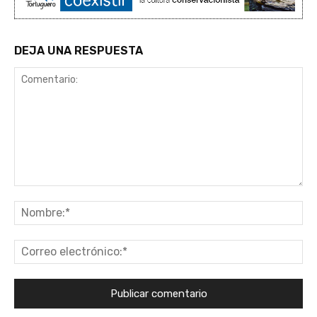
DEJA UNA RESPUESTA
Comentario:
No
Co
ele