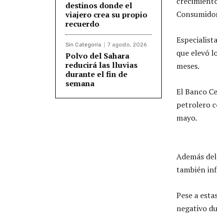
crecimiento
destinos donde el
Consumidor
viajero crea su propio
recuerdo
Especialist
Sin Categoría
7 agosto, 2026
que elevó l
Polvo del Sahara
reducirá las lluvias
meses.
durante el fin de
semana
El Banco Ce
petrolero c
mayo.
Además del 
también inf
Pese a esta
negativo d