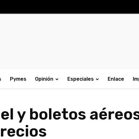
s
Pymes
Opinión
Especiales
Enlace
Im
sel y boletos aéreo
recios