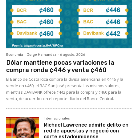
Economía
Jorge Hernandez
-
6 agosto, 2026
Dólar mantiene pocas variaciones la
compra ronda ¢446 y venta ¢460
El Banco de Costa Rica compra la divisa americana en ¢446 y la
vende en ¢460; el BAC San José presenta los mismos valores,
mientras DAVIBANK ofrece ¢442 para la compra y ¢460 para la
venta, de acuerdo con el reporte diario del Banco Central.
Internacionales
Michael Lawrence admite delito en
red de apuestas y negoció con
corte estadounidense