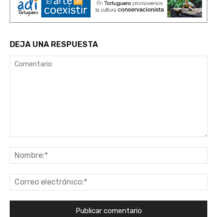
DEJA UNA RESPUESTA
Comentario:
No
Co
ele