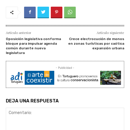
Artículo anterior
Artículo siguiente
Oposición legislativa conforma
Crece electrocución de monos
bloque para impulsar agenda
en zonas turísticas por caótica
común durante nueva
expansión urbana
legislatura
- Publicidad -
DEJA UNA RESPUESTA