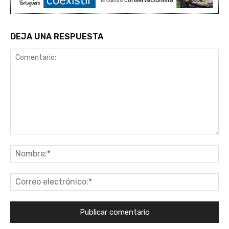
DEJA UNA RESPUESTA
Comentario:
No
Co
ele