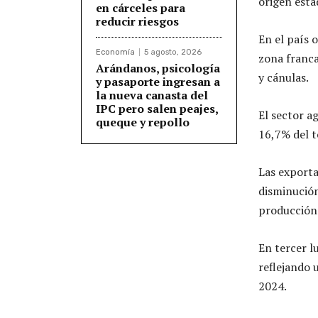
origen esta
en cárceles para
reducir riesgos
En el país 
Economía
5 agosto, 2026
zona franca
Arándanos, psicología
y cánulas.
y pasaporte ingresan a
la nueva canasta del
IPC pero salen peajes,
El sector a
queque y repollo
16,7% del t
Las export
disminución
producción 
En tercer l
reflejando 
2024.