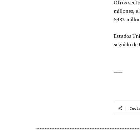
Otros secto
millones, e
$483 millon
Estados Uni
seguido de
____
Cuot