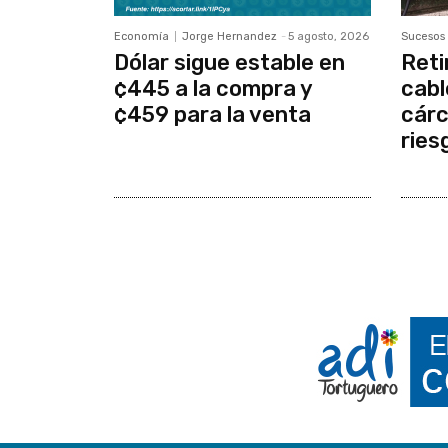
Economía
Jorge Hernandez
-
5 agosto, 2026
Sucesos
Dólar sigue estable en
Reti
¢445 a la compra y
cabl
¢459 para la venta
cárc
ries