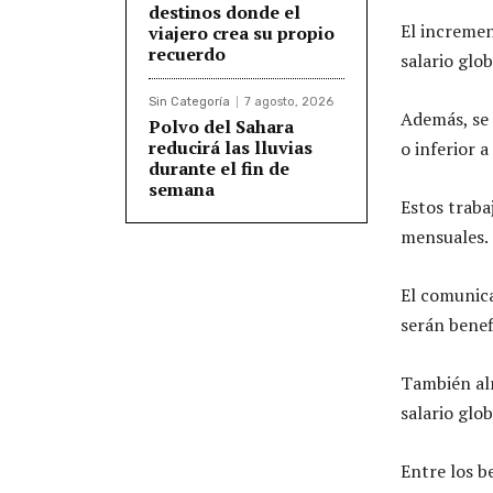
destinos donde el
El incremen
viajero crea su propio
recuerdo
salario glob
Sin Categoría
7 agosto, 2026
Además, se 
Polvo del Sahara
reducirá las lluvias
o inferior a
durante el fin de
semana
Estos traba
mensuales.
El comunica
serán benef
También alr
salario glob
Entre los be