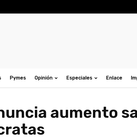
s
Pymes
Opinión
Especiales
Enlace
Im
nuncia aumento sal
cratas