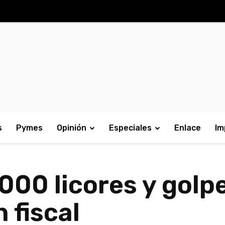
s
Pymes
Opinión
Especiales
Enlace
Im
000 licores y golp
 fiscal