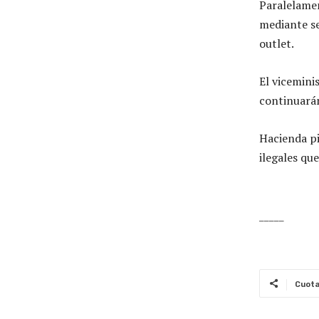
Paralelamen
mediante se
outlet.
El vicemini
continuarán
Hacienda pi
ilegales qu
_____
Cuot