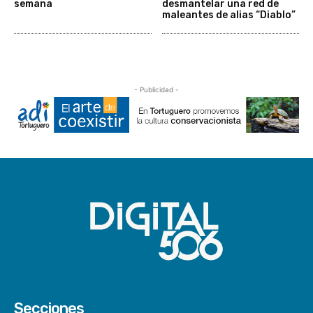
semana
desmantelar una red de
maleantes de alias “Diablo”
- Publicidad -
Secciones