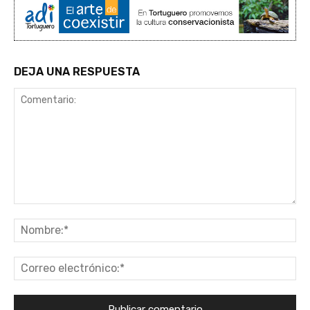
DEJA UNA RESPUESTA
Comentario:
No
Co
ele