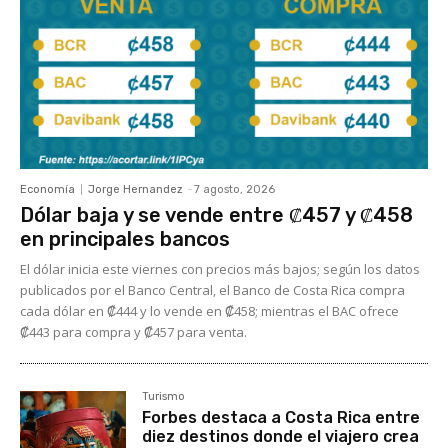
Economía
Jorge Hernandez
-
7 agosto, 2026
Dólar baja y se vende entre ₡457 y ₡458
en principales bancos
El dólar inicia este viernes con precios más bajos; según los datos
publicados por el Banco Central, el Banco de Costa Rica compra
cada dólar en ₡444 y lo vende en ₡458; mientras el BAC ofrece
₡443 para compra y ₡457 para venta.
Turismo
Forbes destaca a Costa Rica entre
diez destinos donde el viajero crea