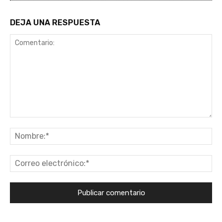
DEJA UNA RESPUESTA
Comentario:
No
Co
ele