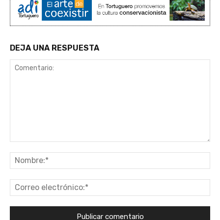
DEJA UNA RESPUESTA
Comentario:
No
Co
ele