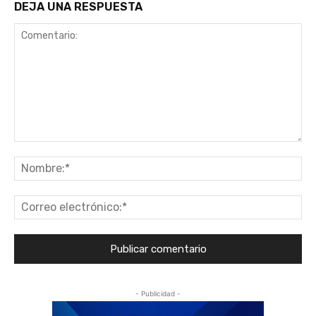
DEJA UNA RESPUESTA
Comentario:
No
Co
ele
- Publicidad -