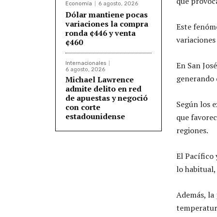
que provoca
Economía
6 agosto, 2026
Dólar mantiene pocas
variaciones la compra
Este fenóme
ronda ¢446 y venta
variaciones
¢460
Internacionales
En San José,
6 agosto, 2026
generando 
Michael Lawrence
admite delito en red
de apuestas y negoció
Según los e
con corte
estadounidense
que favorec
regiones.
El Pacífico
lo habitual
Además, la 
temperatura