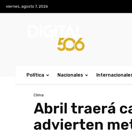
No menu items!
viernes, agosto 7, 2026
Política
Nacionales
Internacionale
Clima
Abril traerá c
advierten me