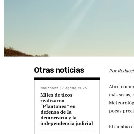
Otras noticias
Por Redacci
Abril comen
Nacionales
6 agosto, 2026
más secas, c
Miles de ticos
realizaron
Meteorológi
“Plantones” en
pocas preci
defensa de la
democracia y la
independencia judicial
El cambio c