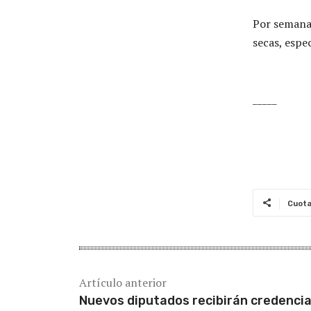
Por semanas
secas, espe
_____
Cuot
Artículo anterior
Nuevos diputados recibirán credencial