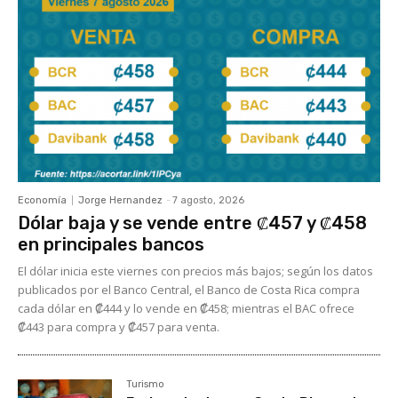
Economía
Jorge Hernandez
-
7 agosto, 2026
Dólar baja y se vende entre ₡457 y ₡458
en principales bancos
El dólar inicia este viernes con precios más bajos; según los datos
publicados por el Banco Central, el Banco de Costa Rica compra
cada dólar en ₡444 y lo vende en ₡458; mientras el BAC ofrece
₡443 para compra y ₡457 para venta.
Turismo