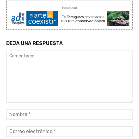
- Publicidad -
DEJA UNA RESPUESTA
Comentario:
No
Co
ele