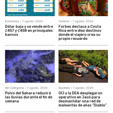
Economía
7 agosto, 2026
Turismo
7 agosto, 2026
Dólar baja y se vende entre
Forbes destaca a Costa
₡457 y ₡458 en principales
Rica entre diez destinos
bancos
donde el viajero crea su
propio recuerdo
Sin Categoría
7 agosto, 2026
Sucesos
7 agosto, 2026
Polvo del Sahara reducirá
OIJ y la DEA desplegaron
las lluvias durante el fin de
operativo en Jacó para
semana
desmantelar una red de
maleantes de alias “Diablo”