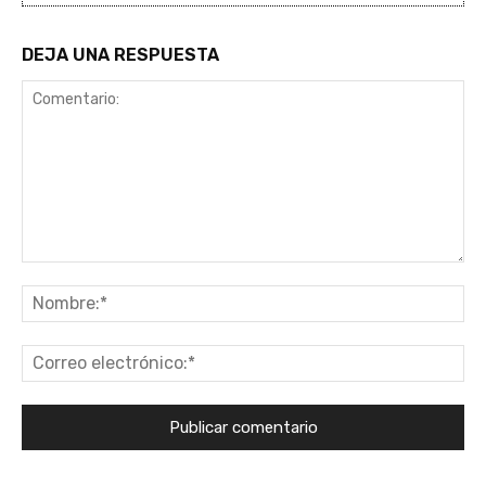
DEJA UNA RESPUESTA
Comentario:
No
Co
ele