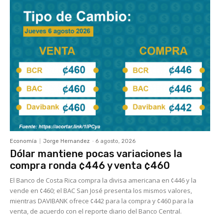
Economía
Jorge Hernandez
-
6 agosto, 2026
Dólar mantiene pocas variaciones la
compra ronda ¢446 y venta ¢460
El Banco de Costa Rica compra la divisa americana en ¢446 y la
vende en ¢460; el BAC San José presenta los mismos valores,
mientras DAVIBANK ofrece ¢442 para la compra y ¢460 para la
venta, de acuerdo con el reporte diario del Banco Central.