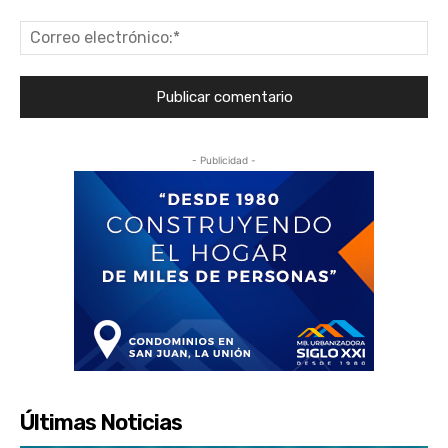
Co
ele
- Publicidad -
Últimas Noticias