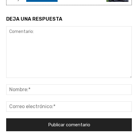
DEJA UNA RESPUESTA
Comentario:
No
Co
ele