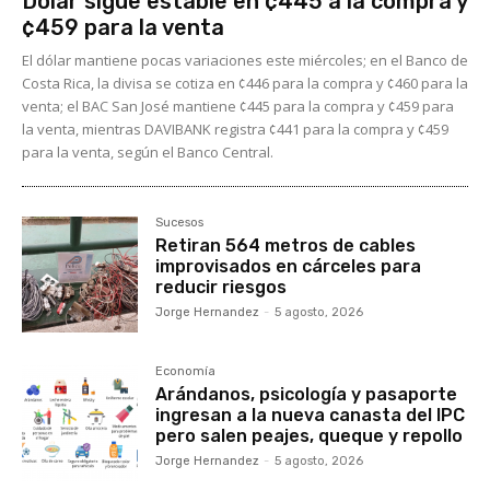
Dólar sigue estable en ¢445 a la compra y
¢459 para la venta
El dólar mantiene pocas variaciones este miércoles; en el Banco de
Costa Rica, la divisa se cotiza en ¢446 para la compra y ¢460 para la
venta; el BAC San José mantiene ¢445 para la compra y ¢459 para
la venta, mientras DAVIBANK registra ¢441 para la compra y ¢459
para la venta, según el Banco Central.
Sucesos
Retiran 564 metros de cables
improvisados en cárceles para
reducir riesgos
Jorge Hernandez
-
5 agosto, 2026
Economía
Arándanos, psicología y pasaporte
ingresan a la nueva canasta del IPC
pero salen peajes, queque y repollo
Jorge Hernandez
-
5 agosto, 2026