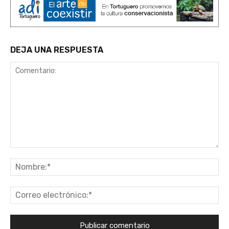
DEJA UNA RESPUESTA
Comentario:
No
Co
ele