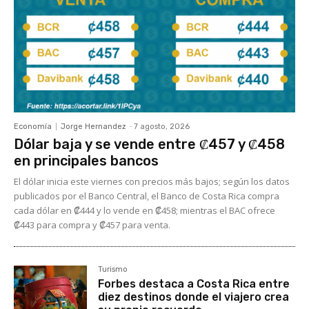
Economía
Jorge Hernandez
-
7 agosto, 2026
Dólar baja y se vende entre ₡457 y ₡458
en principales bancos
El dólar inicia este viernes con precios más bajos; según los datos
publicados por el Banco Central, el Banco de Costa Rica compra
cada dólar en ₡444 y lo vende en ₡458; mientras el BAC ofrece
₡443 para compra y ₡457 para venta.
Turismo
Forbes destaca a Costa Rica entre
diez destinos donde el viajero crea