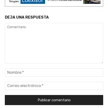
DEJA UNA RESPUESTA
Comentario:
No
Co
ele