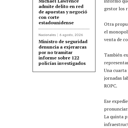
Michael Lawrence
informó que
admite delito en red
gestor los r
de apuestas y negoció
con corte
estadounidense
Otra propue
el monopol
Nacionales
6 agosto, 2026
venta de co
Ministro de seguridad
denuncia a exjerarcas
por no tramitar
También exi
informe sobre 122
representan
policías investigados
Una cuarta 
jornadas la
ROPC.
Ese expedie
pronunciars
La quinta p
infraestruct