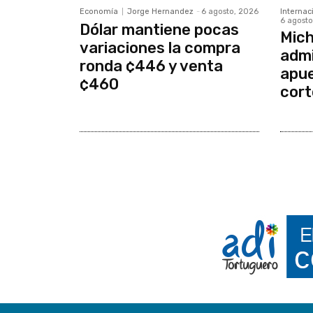
Economía
Jorge Hernandez
-
6 agosto, 2026
Internac
6 agosto
Dólar mantiene pocas
Mich
variaciones la compra
admi
ronda ¢446 y venta
apue
¢460
cort