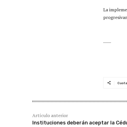
La implemen
progresivam
____
Cuot
Artículo anterior
Instituciones deberán aceptar la Céd