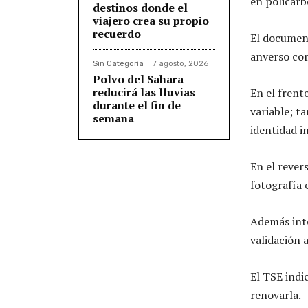
en policarb
destinos donde el
viajero crea su propio
recuerdo
El documen
anverso com
Sin Categoría
7 agosto, 2026
Polvo del Sahara
reducirá las lluvias
En el frent
durante el fin de
variable; t
semana
identidad i
En el rever
fotografía e
Además int
validación 
El TSE indi
renovarla.