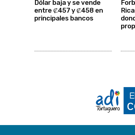
Dólar baja y se vende
Forb
entre ₡457 y ₡458 en
Rica
principales bancos
dond
prop