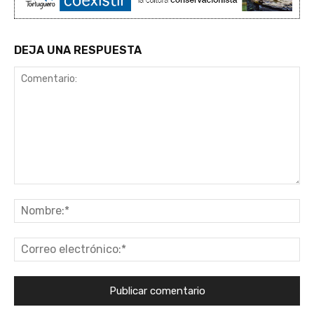
DEJA UNA RESPUESTA
Comentario:
No
Co
ele