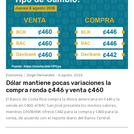
Economía
Jorge Hernandez
-
6 agosto, 2026
Dólar mantiene pocas variaciones la
compra ronda ¢446 y venta ¢460
El Banco de Costa Rica compra la divisa americana en ¢446 y la
vende en ¢460; el BAC San José presenta los mismos valores,
mientras DAVIBANK ofrece ¢442 para la compra y ¢460 para la
venta, de acuerdo con el reporte diario del Banco Central.