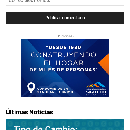
ele
- Publicidad -
Últimas Noticias