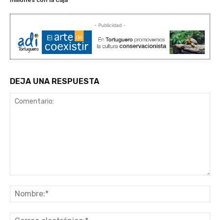
- Publicidad -
DEJA UNA RESPUESTA
Comentario:
No
Co