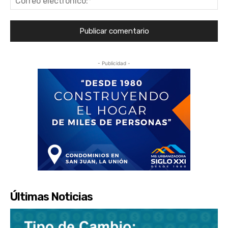
ele
- Publicidad -
Últimas Noticias