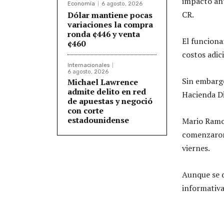
impacto ant
Economía
6 agosto, 2026
CR.
Dólar mantiene pocas
variaciones la compra
ronda ¢446 y venta
El funciona
¢460
costos adic
Internacionales
6 agosto, 2026
Sin embargo
Michael Lawrence
admite delito en red
Hacienda Di
de apuestas y negoció
con corte
estadounidense
Mario Ramos
comenzaron 
viernes.
Aunque se 
informativa