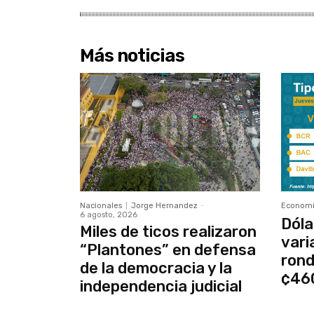
Más noticias
Nacionales
Jorge Hernandez
-
Econom
6 agosto, 2026
Dóla
Miles de ticos realizaron
vari
“Plantones” en defensa
rond
de la democracia y la
¢46
independencia judicial