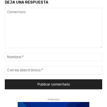
DEJA UNA RESPUESTA
Comentario:
No
Co
ele
- Publicidad -