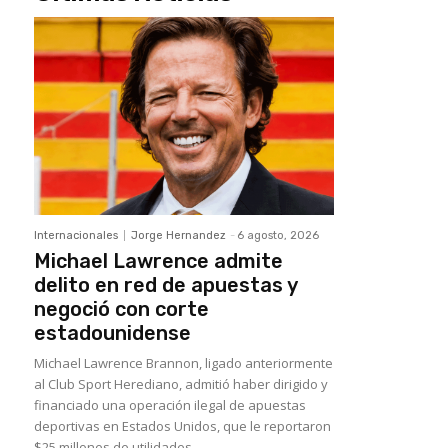
Internacionales
Jorge Hernandez
-
6 agosto, 2026
Michael Lawrence admite
delito en red de apuestas y
negoció con corte
estadounidense
Michael Lawrence Brannon, ligado anteriormente
al Club Sport Herediano, admitió haber dirigido y
financiado una operación ilegal de apuestas
deportivas en Estados Unidos, que le reportaron
$25 millones de utilidades.