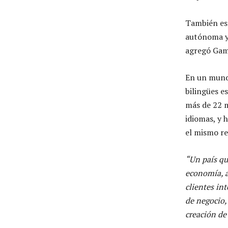
También es 
autónoma y 
agregó Gam
En un mundo
bilingües e
más de 22 m
idiomas, y 
el mismo re
“Un país qu
economía, a
clientes in
de negocio,
creación de