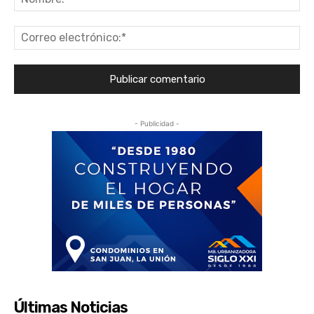
Co
ele
- Publicidad -
Últimas Noticias