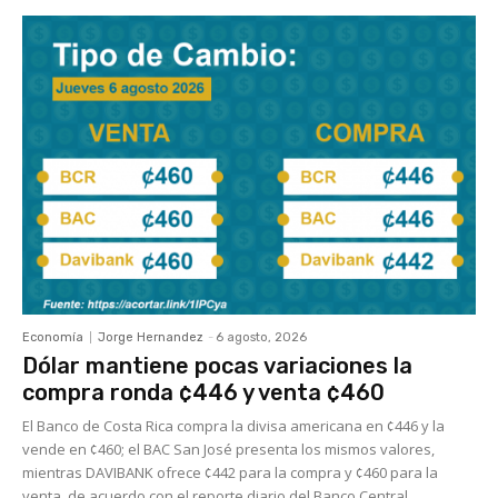
Economía
Jorge Hernandez
-
6 agosto, 2026
Dólar mantiene pocas variaciones la
compra ronda ¢446 y venta ¢460
El Banco de Costa Rica compra la divisa americana en ¢446 y la
vende en ¢460; el BAC San José presenta los mismos valores,
mientras DAVIBANK ofrece ¢442 para la compra y ¢460 para la
venta, de acuerdo con el reporte diario del Banco Central.