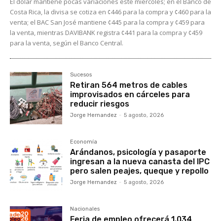
El dólar mantiene pocas variaciones este miércoles; en el Banco de
Costa Rica, la divisa se cotiza en ¢446 para la compra y ¢460 para la
venta; el BAC San José mantiene ¢445 para la compra y ¢459 para
la venta, mientras DAVIBANK registra ¢441 para la compra y ¢459
para la venta, según el Banco Central.
Sucesos
Retiran 564 metros de cables
improvisados en cárceles para
reducir riesgos
Jorge Hernandez
-
5 agosto, 2026
Economía
Arándanos, psicología y pasaporte
ingresan a la nueva canasta del IPC
pero salen peajes, queque y repollo
Jorge Hernandez
-
5 agosto, 2026
Nacionales
Feria de empleo ofrecerá 1.034