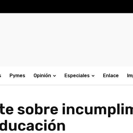
s
Pymes
Opinión
Especiales
Enlace
Im
rte sobre incumpli
educación