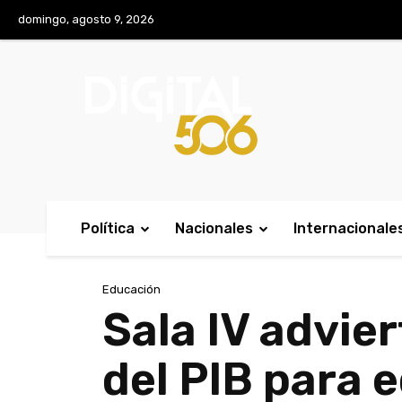
No menu items!
domingo, agosto 9, 2026
Política
Nacionales
Internacionale
Educación
Sala IV advie
del PIB para 