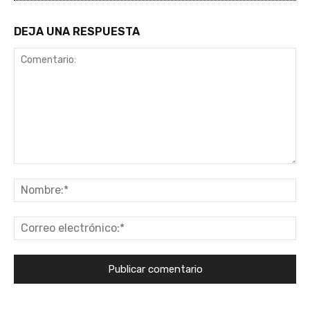
DEJA UNA RESPUESTA
Comentario:
No
Co
ele