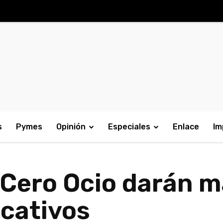
s
Pymes
Opinión
Especiales
Enlace
Im
n Cero Ocio darán 
ucativos