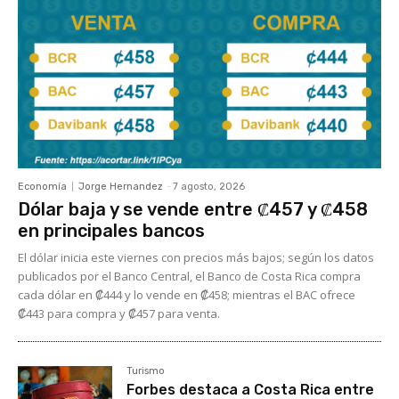
Economía
Jorge Hernandez
-
7 agosto, 2026
Dólar baja y se vende entre ₡457 y ₡458
en principales bancos
El dólar inicia este viernes con precios más bajos; según los datos
publicados por el Banco Central, el Banco de Costa Rica compra
cada dólar en ₡444 y lo vende en ₡458; mientras el BAC ofrece
₡443 para compra y ₡457 para venta.
Turismo
Forbes destaca a Costa Rica entre