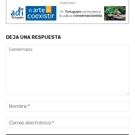
- Publicidad -
DEJA UNA RESPUESTA
Comentario:
No
Co
ele