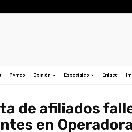
s
Pymes
Opinión
Especiales
Enlace
Im
sta de afiliados fal
entes en Operadora