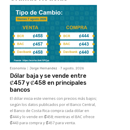
Economía
Jorge Hernandez
-
7 agosto, 2026
Dólar baja y se vende entre
₡457 y ₡458 en principales
bancos
El dólar inicia este viernes con precios más bajos;
según los datos publicados por el Banco Central,
el Banco de Costa Rica compra cada dólar en
₡444 y lo vende en ₡458; mientras el BAC ofrece
₡443 para compra y ₡457 para venta.