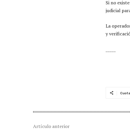
Si no exist
judicial par
La operador
y verificaci
_____
Cuot
Artículo anterior