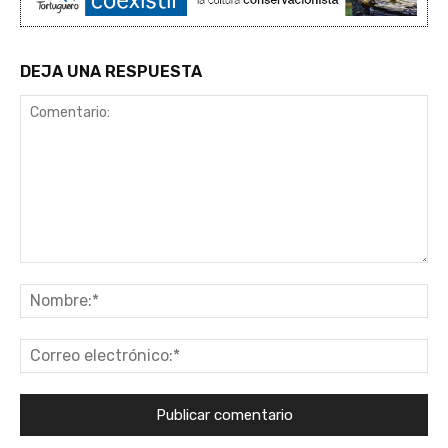
DEJA UNA RESPUESTA
Comentario:
No
Co
ele