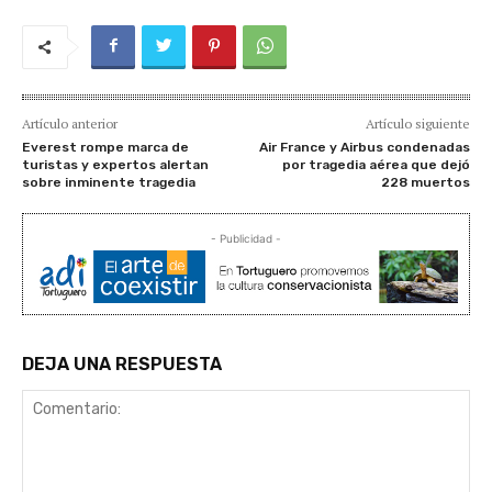
Artículo anterior
Artículo siguiente
Everest rompe marca de
Air France y Airbus condenadas
turistas y expertos alertan
por tragedia aérea que dejó
sobre inminente tragedia
228 muertos
- Publicidad -
DEJA UNA RESPUESTA