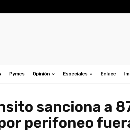
s
Pymes
Opinión
Especiales
Enlace
Im
ánsito sanciona a 8
or perifoneo fuer