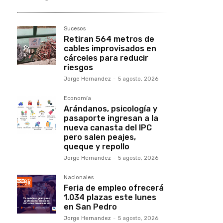
Sucesos
Retiran 564 metros de
cables improvisados en
cárceles para reducir
riesgos
Jorge Hernandez
-
5 agosto, 2026
Economía
Arándanos, psicología y
pasaporte ingresan a la
nueva canasta del IPC
pero salen peajes,
queque y repollo
Jorge Hernandez
-
5 agosto, 2026
Nacionales
Feria de empleo ofrecerá
1.034 plazas este lunes
en San Pedro
Jorge Hernandez
-
5 agosto, 2026