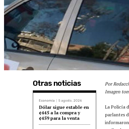
Otras noticias
Por Redacci
Imagen tom
Economía
5 agosto, 2026
La Policía 
Dólar sigue estable en
¢445 a la compra y
parlantes d
¢459 para la venta
informaron 