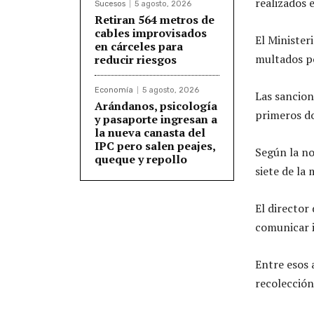
realizados 
Sucesos
5 agosto, 2026
Retiran 564 metros de
cables improvisados
El Minister
en cárceles para
multados po
reducir riesgos
Economía
5 agosto, 2026
Las sancion
Arándanos, psicología
primeros do
y pasaporte ingresan a
la nueva canasta del
IPC pero salen peajes,
Según la no
queque y repollo
siete de la
El director
comunicar 
Entre esos 
recolección