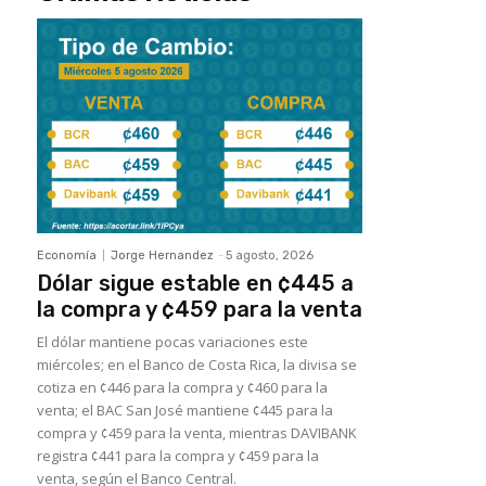
Economía
Jorge Hernandez
-
5 agosto, 2026
Dólar sigue estable en ¢445 a
la compra y ¢459 para la venta
El dólar mantiene pocas variaciones este
miércoles; en el Banco de Costa Rica, la divisa se
cotiza en ¢446 para la compra y ¢460 para la
venta; el BAC San José mantiene ¢445 para la
compra y ¢459 para la venta, mientras DAVIBANK
registra ¢441 para la compra y ¢459 para la
venta, según el Banco Central.