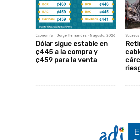
Economía
Jorge Hernandez
-
5 agosto, 2026
Sucesos
Dólar sigue estable en
Reti
¢445 a la compra y
cabl
¢459 para la venta
cárc
ries