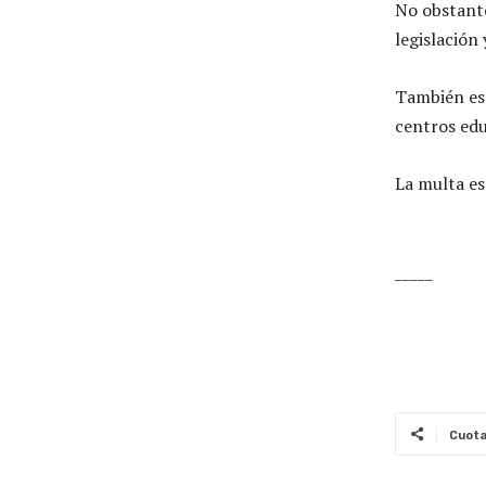
No obstante
legislación 
También est
centros edu
La multa es
_____
Cuot