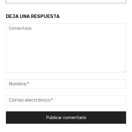
DEJA UNA RESPUESTA
Comentario:
No
Co
ele