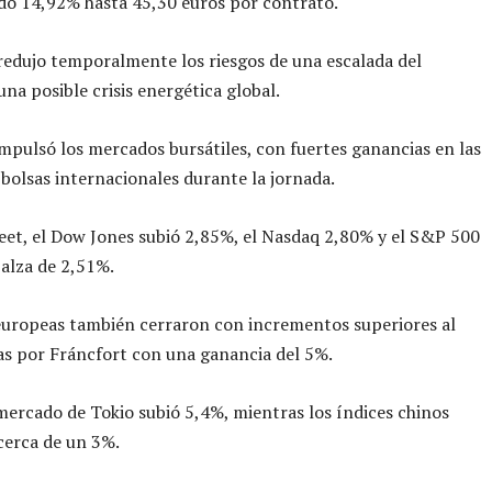
do 14,92% hasta 45,30 euros por contrato.
redujo temporalmente los riesgos de una escalada del
una posible crisis energética global.
 impulsó los mercados bursátiles, con fuertes ganancias en las
 bolsas internacionales durante la jornada.
eet, el Dow Jones subió 2,85%, el Nasdaq 2,80% y el S&P 500
 alza de 2,51%.
europeas también cerraron con incrementos superiores al
as por Fráncfort con una ganancia del 5%.
 mercado de Tokio subió 5,4%, mientras los índices chinos
cerca de un 3%.