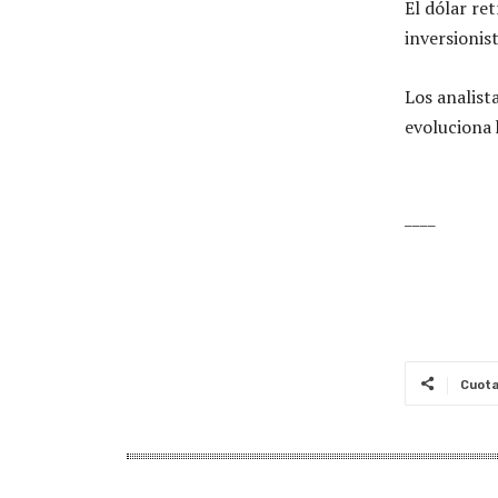
El dólar re
inversionis
Los analist
evoluciona 
____
Cuot