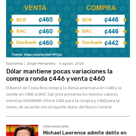
Economía
Jorge Hernandez
-
6 agosto, 2026
Dólar mantiene pocas variaciones la
compra ronda ¢446 y venta ¢460
El Banco de Costa Rica compra la divisa americana en ¢446 y la
vende en ¢460; el BAC San José presenta los mismos valores,
mientras DAVIBANK ofrece ¢442 para la compra y ¢460 para la
venta, de acuerdo con el reporte diario del Banco Central.
Internacionales
Michael Lawrence admite delito en