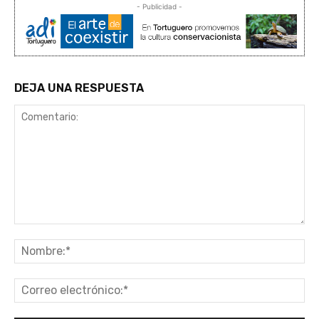
- Publicidad -
DEJA UNA RESPUESTA
Comentario:
No
Co
ele