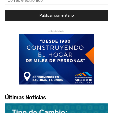
ele
- Publicidad -
Últimas Noticias