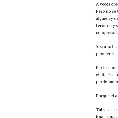
A veces cr
Pero no se 
alguien y d
ternura, y 
compasión.
Y si uno ha 
pendientes 
Partir con s
el día. Es 
perdonamos
Porque el 
Tal vez se
final, sino