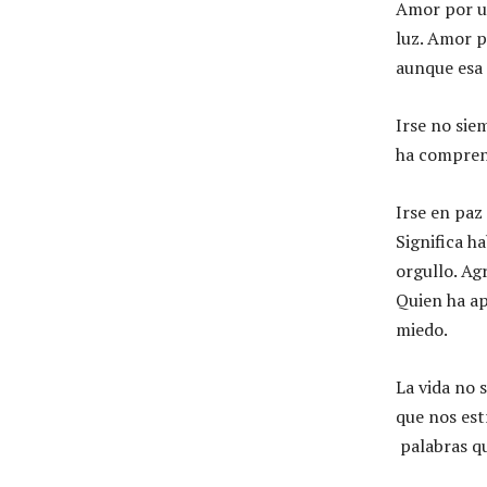
Amor por u
luz. Amor p
aunque esa 
Irse no sie
ha comprend
Irse en paz 
Significa h
orgullo. Ag
Quien ha ap
miedo.
La vida no 
que nos est
palabras qu