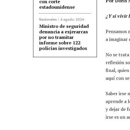
Por Doris
con corte
estadounidense
¿Y si vivir
Nacionales
6 agosto, 2026
Ministro de seguridad
Pensamos m
denuncia a exjerarcas
por no tramitar
a imaginar
informe sobre 122
policías investigados
No se trata
reflexión s
final, quie
aquí con se
Saber irse 
aprende a l
y dejar de 
irse es un 